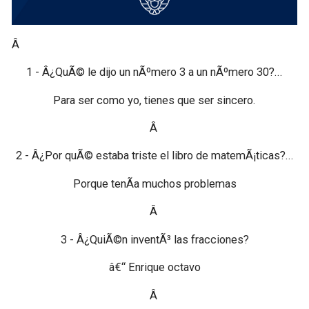
Â
1 - Â¿QuÃ© le dijo un nÃºmero 3 a un nÃºmero 30?...
Para ser como yo, tienes que ser sincero.
Â
2 - Â¿Por quÃ© estaba triste el libro de matemÃ¡ticas?...
Porque tenÃ­a muchos problemas
Â
3 - Â¿QuiÃ©n inventÃ³ las fracciones?
â€“ Enrique octavo
Â