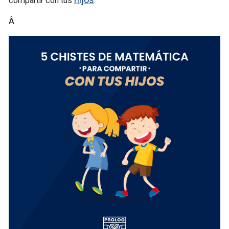
compartir con tus
:
Â