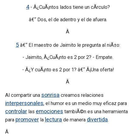
4
- Â¿CuÃ¡ntos lados tiene un cÃ­rculo?
â€“ Dos, el de adentro y el de afuera.
Â
5
â€“ El maestro de Jaimito le pregunta al niÃ±o:
- Jaimito, Â¿CuÃ¡nto es 2 por 2? - Empate.
- Â¿Y cuÃ¡nto es 2 por 1? â€“ Â¡Una oferta!
Â
sonrisa
Al compartir una
creamos relaciones
interpersonales
, el humor es un medio muy eficaz para
controlar
emociones
las
tambiÃ©n es una herramienta
promover
lectura
divertida
para
la
de manera
.
Â