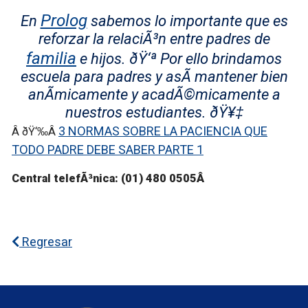
Prolog
En
sabemos lo importante que es
reforzar la relaciÃ³n entre padres de
familia
e hijos. ðŸ‘ª Por ello brindamos
escuela para padres y asÃ­ mantener bien
anÃ­micamente y acadÃ©micamente a
nuestros estudiantes. ðŸ¥‡
3 NORMAS SOBRE LA PACIENCIA QUE
Â ðŸ‘‰Â
TODO PADRE DEBE SABER PARTE 1
Central telefÃ³nica: (01) 480 0505Â
Regresar