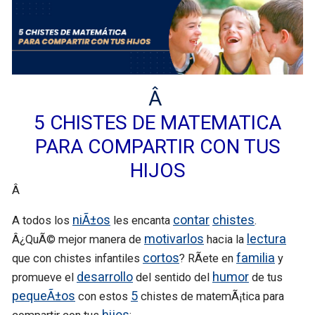
Â
5 CHISTES DE MATEMATICA
PARA COMPARTIR CON TUS
HIJOS
Â
niÃ±os
contar
chistes
A todos los
les encanta
.
motivarlos
lectura
Â¿QuÃ© mejor manera de
hacia la
cortos
familia
que con chistes infantiles
? RÃ­ete en
y
desarrollo
humor
promueve el
del sentido del
de tus
pequeÃ±os
5
con estos
chistes de matemÃ¡tica para
hijos