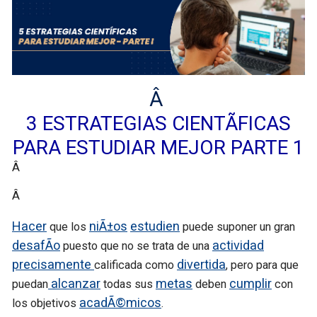
Â
3 ESTRATEGIAS CIENTÃFICAS
PARA ESTUDIAR MEJOR PARTE 1
Â
Â
Hacer
niÃ±os
estudien
que los
puede suponer un gran
desafÃ­o
actividad
puesto que no se trata de una
precisamente
divertida
calificada como
, pero para que
alcanzar
metas
cumplir
puedan
todas sus
deben
con
acadÃ©micos
los objetivos
.