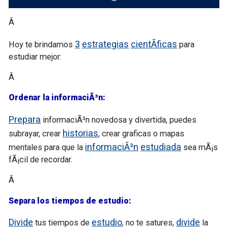
Â
3
estrategias
cientÃ­ficas
Hoy te brindamos
para
estudiar mejor:
Â
Ordenar la informaciÃ³n:
Prepara
informaciÃ³n novedosa y divertida, puedes
historias
subrayar, crear
, crear graficas o mapas
informaciÃ³n
estudiada
mentales para que la
sea mÃ¡s
fÃ¡cil de recordar.
Â
Separa los tiempos de estudio:
Divide
estudio
divide
tus tiempos de
, no te satures,
la