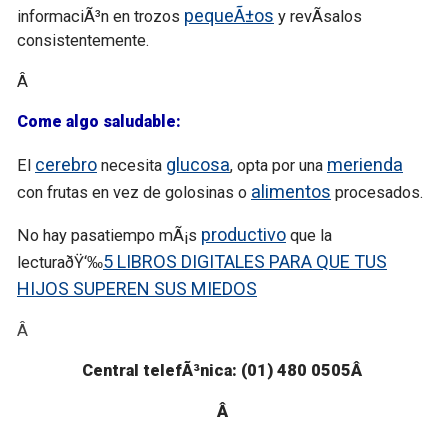
pequeÃ±os
informaciÃ³n en trozos
y revÃ­salos
consistentemente.
Â
Come algo saludable:
cerebro
glucosa
merienda
El
necesita
, opta por una
alimentos
con frutas en vez de golosinas o
procesados.
productivo
No hay pasatiempo mÃ¡s
que la
5 LIBROS DIGITALES PARA QUE TUS
lecturaðŸ‘‰
HIJOS SUPEREN SUS MIEDOS
Â
Central telefÃ³nica: (01) 480 0505Â
Â