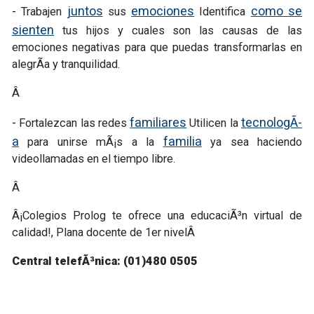
juntos
emociones
como se
-
Trabajen
sus
Identifica
sienten
tus hijos y cuales son las causas de las
emociones negativas para que puedas transformarlas en
alegrÃ­a y tranquilidad.
Â
familiares
tecnologÃ­
-
Fortalezcan las redes
Utilicen la
a
familia
para unirse mÃ¡s a la
ya sea haciendo
videollamadas en el tiempo libre.
Â
Â¡Colegios Prolog te ofrece una educaciÃ³n virtual de
calidad!, Plana docente de 1er nivelÂ
Central telefÃ³nica: (01)480 0505