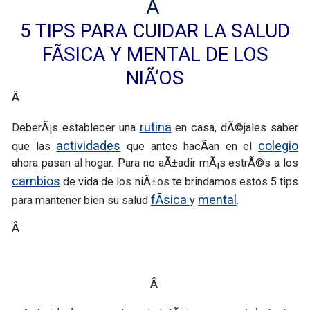
Â
5 TIPS PARA CUIDAR LA SALUD
FÃSICA Y MENTAL DE LOS
NIÃ‘OS
Â
rutina
DeberÃ¡s establecer una
en casa, dÃ©jales saber
actividades
colegio
que las
que antes hacÃ­an en el
ahora pasan al hogar. Para no aÃ±adir mÃ¡s estrÃ©s a los
cambios
de vida de los niÃ±os te brindamos estos 5 tips
fÃ­sica
mental
para mantener bien su salud
y
.
Â
Â