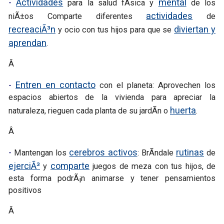
Actividades
mental
-
para la salud fÃ­sica y
de los
actividades
niÃ±os Comparte diferentes
de
recreaciÃ³n
diviertan y
y ocio con tus hijos para que se
aprendan
.
Â
Entren en contacto
-
con el planeta: Aprovechen los
espacios abiertos de la vivienda para apreciar la
huerta
naturaleza, rieguen cada planta de su jardÃ­n o
.
Â
cerebros activos
rutinas
-
Mantengan los
: BrÃ­ndale
de
ejerciÃ³
comparte
y
juegos de meza con tus hijos, de
esta forma podrÃ¡n animarse y tener pensamientos
positivos
Â